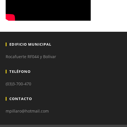
EDIFICIO MUNICIPAL
Rocafuerte RF044 y Bolívar
TELÉFONO
(03)3-700-470
CONTACTO
mpillaro@hotmail.com