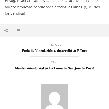
El Abg. Israel Chicaiza (Alcalde de Píllaro) envía un cálido
abrazo y muchas bendiciones a todos los niños. ¡Que Dios
los bendiga!
PREVIOUS
𝐅𝐞𝐫𝐢𝐚 𝐝𝐞 𝐕𝐢𝐧𝐜𝐮𝐥𝐚𝐜𝐢𝐨́𝐧 𝐬𝐞 𝐝𝐞𝐬𝐚𝐫𝐫𝐨𝐥𝐥𝐨́ 𝐞𝐧 𝐏𝐢́𝐥𝐥𝐚𝐫𝐨
NEXT
𝐌𝐚𝐧𝐭𝐞𝐧𝐢𝐦𝐢𝐞𝐧𝐭𝐨 𝐯𝐢𝐚𝐥 𝐞𝐧 𝐋𝐚 𝐋𝐨𝐦𝐚 𝐝𝐞 𝐒𝐚𝐧 𝐉𝐨𝐬𝐞́ 𝐝𝐞 𝐏𝐨𝐚𝐥𝐨́