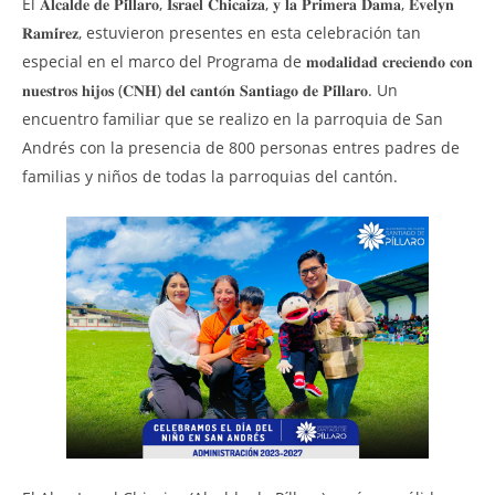
MU
El 𝐀𝐥𝐜𝐚𝐥𝐝𝐞 𝐝𝐞 𝐏𝐢́𝐥𝐥𝐚𝐫𝐨, 𝐈𝐬𝐫𝐚𝐞𝐥 𝐂𝐡𝐢𝐜𝐚𝐢𝐳𝐚, 𝐲 𝐥𝐚 𝐏𝐫𝐢𝐦𝐞𝐫𝐚 𝐃𝐚𝐦𝐚, 𝐄𝐯𝐞𝐥𝐲𝐧
a t
𝐑𝐚𝐦𝐢́𝐫𝐞𝐳, estuvieron presentes en esta celebración tan
Con
especial en el marco del Programa de 𝐦𝐨𝐝𝐚𝐥𝐢𝐝𝐚𝐝 𝐜𝐫𝐞𝐜𝐢𝐞𝐧𝐝𝐨 𝐜𝐨𝐧
de
EJ
𝐧𝐮𝐞𝐬𝐭𝐫𝐨𝐬 𝐡𝐢𝐣𝐨𝐬 (𝐂𝐍𝐇) 𝐝𝐞𝐥
𝐜𝐚𝐧𝐭𝐨́𝐧 𝐒𝐚𝐧𝐭𝐢𝐚𝐠𝐨 𝐝𝐞 𝐏𝐢́𝐥𝐥𝐚𝐫𝐨. Un
CU
encuentro familiar que se realizo en la parroquia de San
23
Andrés con la presencia de 800 personas entres padres de
ago
202
familias y niños de todas la parroquias del cantón.
M
Sig
NOW VIEWING
𝐋𝐚 𝐦𝐨𝐝𝐚𝐥𝐢𝐝𝐚𝐝 𝐜𝐫𝐞𝐜𝐢𝐞𝐧𝐝𝐨 𝐜𝐨𝐧 𝐧𝐮𝐞𝐬𝐭𝐫𝐨𝐬 𝐡𝐢𝐣𝐨𝐬 (𝐂𝐍𝐇) 𝐫𝐞𝐜𝐢𝐛𝐢𝐞𝐫𝐨𝐧 𝐮𝐧
𝐚𝐠𝐚𝐬𝐚𝐣𝐨 𝐩𝐨𝐫 𝐞𝐥 𝐝𝐢́𝐚 𝐝𝐞𝐥 𝐧𝐢𝐧̃𝐨!
23
agosto,
2024
Martha
Sigüe