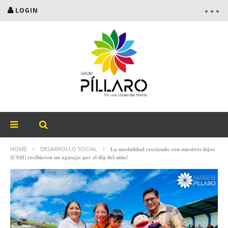
LOGIN
HOME
DESARROLLO SOCIAL
𝐋𝐚 𝐦𝐨𝐝𝐚𝐥𝐢𝐝𝐚𝐝 𝐜𝐫𝐞𝐜𝐢𝐞𝐧𝐝𝐨 𝐜𝐨𝐧 𝐧𝐮𝐞𝐬𝐭𝐫𝐨𝐬 𝐡𝐢𝐣𝐨𝐬
(𝐂𝐍𝐇) 𝐫𝐞𝐜𝐢𝐛𝐢𝐞𝐫𝐨𝐧 𝐮𝐧 𝐚𝐠𝐚𝐬𝐚𝐣𝐨 𝐩𝐨𝐫 𝐞𝐥 𝐝𝐢́𝐚 𝐝𝐞𝐥 𝐧𝐢𝐧̃𝐨!