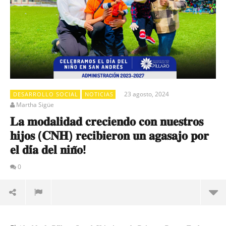
23 agosto, 2024
DESARROLLO SOCIAL
NOTICIAS
Martha Sigüe
𝐋𝐚 𝐦𝐨𝐝𝐚𝐥𝐢𝐝𝐚𝐝 𝐜𝐫𝐞𝐜𝐢𝐞𝐧𝐝𝐨 𝐜𝐨𝐧 𝐧𝐮𝐞𝐬𝐭𝐫𝐨𝐬
𝐡𝐢𝐣𝐨𝐬 (𝐂𝐍𝐇) 𝐫𝐞𝐜𝐢𝐛𝐢𝐞𝐫𝐨𝐧 𝐮𝐧 𝐚𝐠𝐚𝐬𝐚𝐣𝐨 𝐩𝐨𝐫
𝐞𝐥 𝐝𝐢́𝐚 𝐝𝐞𝐥 𝐧𝐢𝐧̃𝐨!
0
El