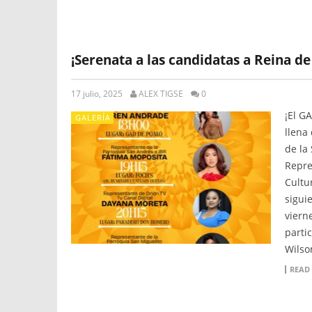
¡Serenata a las candidatas a Reina de 
17 julio, 2025
ALEX TIGSE
0
¡El G
GALERÍA
llena 
de la
Repre
Cultu
sigui
viern
partic
Wilso
READ