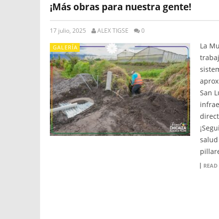
¡Más obras para nuestra gente!
17 julio, 2025
ALEX TIGSE
0
La Mu
GALERÍA
traba
siste
aprox
San L
infra
direc
¡Segu
salud 
pillar
READ