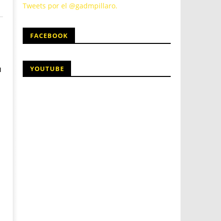
Tweets por el @gadmpillaro.
FACEBOOK
YOUTUBE
N