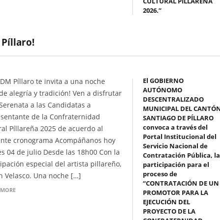
CULTURAL PILLAREÑA
2026.”
Píllaro!
El GOBIERNO
ADM Píllaro te invita a una noche
AUTÓNOMO
de alegría y tradición! Ven a disfrutar
DESCENTRALIZADO
 Serenata a las Candidatas a
MUNICIPAL DEL CANTÓ
sentante de la Confraternidad
SANTIAGO DE PÍLLARO
convoca a través del
ral Píllareña 2025 de acuerdo al
Portal Institucional del
ente cronograma Acompáñanos hoy
Servicio Nacional de
es 04 de julio Desde las 18h00 Con la
Contratación Pública, la
ipación especial del artista pillareño,
participación para el
proceso de
n Velasco. Una noche […]
“CONTRATACIÓN DE UN
 MORE
PROMOTOR PARA LA
EJECUCIÓN DEL
PROYECTO DE LA