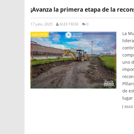
¡Avanza la primera etapa de la recons
17 julio, 2025
ALEX TIGSE
0
La Mu
GALERÍA
lidera
conti
compr
uno d
impor
recon
Pílla
de es
lugar
READ