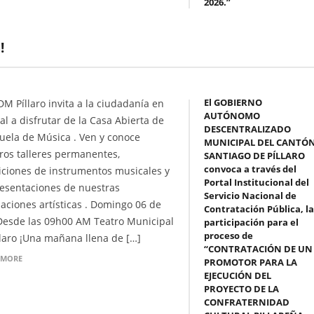
2026.”
!
El GOBIERNO
DM Píllaro invita a la ciudadanía en
AUTÓNOMO
al a disfrutar de la Casa Abierta de
DESCENTRALIZADO
cuela de Música . Ven y conoce
MUNICIPAL DEL CANTÓ
ros talleres permanentes,
SANTIAGO DE PÍLLARO
convoca a través del
iciones de instrumentos musicales y
Portal Institucional del
resentaciones de nuestras
Servicio Nacional de
aciones artísticas . Domingo 06 de
Contratación Pública, la
 Desde las 09h00 AM Teatro Municipal
participación para el
proceso de
llaro ¡Una mañana llena de […]
“CONTRATACIÓN DE UN
 MORE
PROMOTOR PARA LA
EJECUCIÓN DEL
PROYECTO DE LA
CONFRATERNIDAD