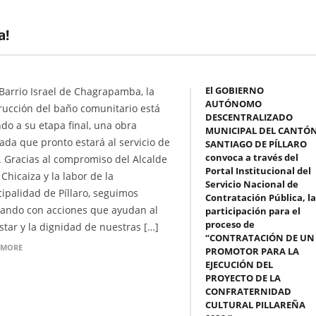
a!
El GOBIERNO
 Barrio Israel de Chagrapamba, la
AUTÓNOMO
rucción del baño comunitario está
DESCENTRALIZADO
ndo a su etapa final, una obra
MUNICIPAL DEL CANTÓ
ada que pronto estará al servicio de
SANTIAGO DE PÍLLARO
convoca a través del
. Gracias al compromiso del Alcalde
Portal Institucional del
 Chicaiza y la labor de la
Servicio Nacional de
ipalidad de Píllaro, seguimos
Contratación Pública, la
ando con acciones que ayudan al
participación para el
proceso de
star y la dignidad de nuestras […]
“CONTRATACIÓN DE UN
 MORE
PROMOTOR PARA LA
EJECUCIÓN DEL
PROYECTO DE LA
CONFRATERNIDAD
CULTURAL PILLAREÑA