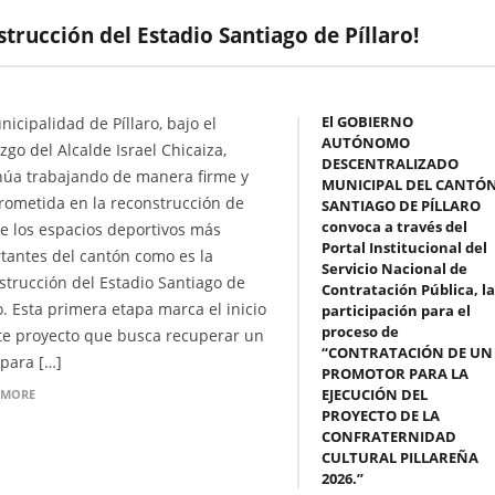
trucción del Estadio Santiago de Píllaro!
El GOBIERNO
nicipalidad de Píllaro, bajo el
AUTÓNOMO
zgo del Alcalde Israel Chicaiza,
DESCENTRALIZADO
núa trabajando de manera firme y
MUNICIPAL DEL CANTÓ
ometida en la reconstrucción de
SANTIAGO DE PÍLLARO
convoca a través del
e los espacios deportivos más
Portal Institucional del
tantes del cantón como es la
Servicio Nacional de
strucción del Estadio Santiago de
Contratación Pública, la
ro. Esta primera etapa marca el inicio
participación para el
proceso de
te proyecto que busca recuperar un
“CONTRATACIÓN DE UN
 para […]
PROMOTOR PARA LA
EJECUCIÓN DEL
 MORE
PROYECTO DE LA
CONFRATERNIDAD
CULTURAL PILLAREÑA
2026.”