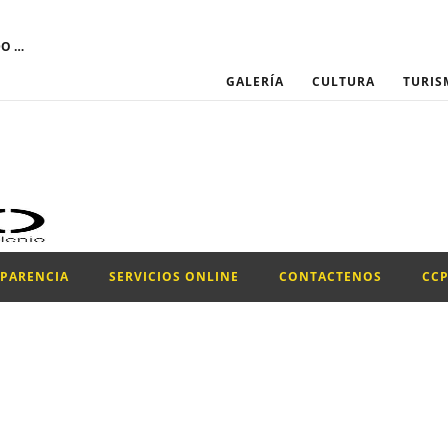
El GOBIERNO AUTÓNOMO DESCENTRALIZADO MUNICIPAL DEL CANTÓN SANTIAGO DE PÍLLARO convoca a través del Portal Institucional del Servicio Nacional de Contratación Pública, la participación para el proceso de “CONTRATACIÓN DE UN PROMOTOR PARA LA EJECUCIÓN DEL PROYECTO DE LA CONFRATERNIDAD CULTURAL PILLAREÑA 2026.”
GALERÍA
CULTURA
TURIS
SPARENCIA
SERVICIOS ONLINE
CONTACTENOS
CC