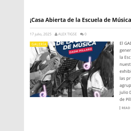
¡Casa Abierta de la Escuela de Música
17 julio, 2025
ALEX TIGSE
0
El GA
GALERÍA
gener
la Es
nuest
exhib
las p
agrup
julio
de Pí
READ