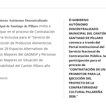
El GOBIERNO
𝐞𝐫𝐧𝐨 𝐀𝐮𝐭𝐨́𝐧𝐨𝐦𝐨 𝐃𝐞𝐬𝐜𝐞𝐧𝐭𝐫𝐚𝐥𝐢𝐳𝐚𝐝𝐨
AUTÓNOMO
𝐢𝐩𝐚𝐥 𝐝𝐞 𝐒𝐚𝐧𝐭𝐢𝐚𝐠𝐨 𝐝𝐞 𝐏𝐢́𝐥𝐥𝐚𝐫𝐨 invita a
DESCENTRALIZADO
cipar en el proceso de Contratación
MUNICIPAL DEL CANTÓ
ia Inclusiva para el “Servicio de
SANTIAGO DE PÍLLARO
convoca a través del
sición de Productos Alimenticios
Portal Institucional del
los 29 Espacios Alternativos de
Servicio Nacional de
os Mayores del GADMSP y Personas
Contratación Pública, la
as Mayores en Situación de
participación para el
proceso de
rabilidad del Cantón Píllaro año
“CONTRATACIÓN DE UN
.
PROMOTOR PARA LA
EJECUCIÓN DEL
 MORE
PROYECTO DE LA
CONFRATERNIDAD
CULTURAL PILLAREÑA
2026.”