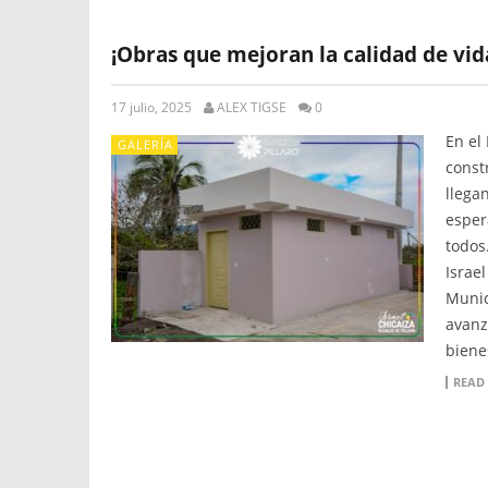
¡Obras que mejoran la calidad de vid
17 julio, 2025
ALEX TIGSE
0
En el
GALERÍA
const
llega
esper
todos
Israel
Munic
avanz
biene
READ