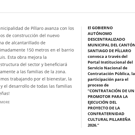
El GOBIERNO
nicipalidad de Píllaro avanza con los
AUTÓNOMO
jos de construcción del nuevo
DESCENTRALIZADO
ma de alcantarillado de
MUNICIPAL DEL CANTÓ
imadamente 150 metros en el barrio
SANTIAGO DE PÍLLARO
convoca a través del
uis. Esta obra mejora la
Portal Institucional del
estructura del sector y beneficiará
Servicio Nacional de
tamente a las familias de la zona.
Contratación Pública, la
imos trabajando por el bienestar, la
participación para el
proceso de
y el desarrollo de todas las familias
“CONTRATACIÓN DE UN
eñas!
PROMOTOR PARA LA
EJECUCIÓN DEL
 MORE
PROYECTO DE LA
CONFRATERNIDAD
CULTURAL PILLAREÑA
2026.”