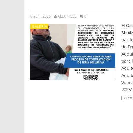
6 abril, 2026
ALEX TIGSE
0
El 𝐆𝐨𝐛𝐢
GALERÍA
𝐌𝐮𝐧𝐢𝐜
parti
de Fer
Adqui
para 
Adult
Adult
Vulne
2025”
READ