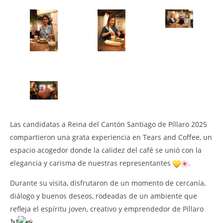
MU
a t
Con
de
EJ
CU
17
juli
202
A
TIG
NOW VIEWING
Las
candidatas a Reina del Cantón Santiago de Píllaro 2025
compartieron una grata experiencia en Tears and Coffee, un
Las candidatas a Reina disfrutaron de un momento
especial en Tears and Coffee
espacio acogedor donde la calidez del café se unió con la
17
elegancia y carisma de nuestras representantes
.
julio,
2025
ALEX
Durante su visita, disfrutaron de un momento de cercanía,
TIGSE
diálogo y buenos deseos, rodeadas de un ambiente que
refleja el espíritu joven, creativo y emprendedor de Píllaro
.