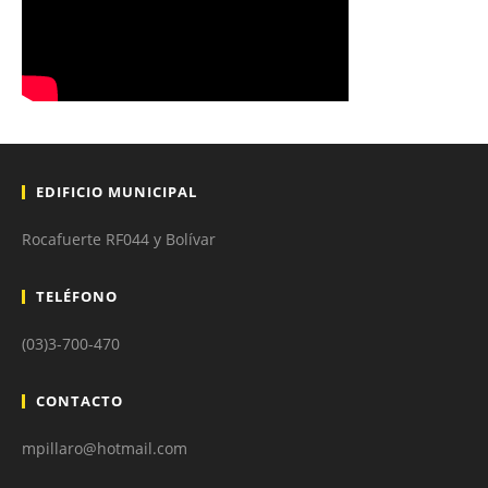
EDIFICIO MUNICIPAL
Rocafuerte RF044 y Bolívar
TELÉFONO
(03)3-700-470
CONTACTO
mpillaro@hotmail.com