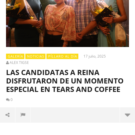
17 julio, 2025
GALERÍA
NOTICIAS
PÍLLARO AL DÍA
ALEX TIGSE
LAS CANDIDATAS A REINA
DISFRUTARON DE UN MOMENTO
ESPECIAL EN TEARS AND COFFEE
0
El