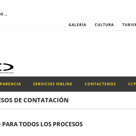
El GOBIERNO AUTÓNOMO DESCENTRALIZADO MUNICIPAL DEL CANTÓN SANTIAGO DE PÍLLARO convoca a través del Portal Institucional del Servicio Nacional de Contratación Pública, la participación para el proceso de “CONTRATACIÓN DE UN PROMOTOR PARA LA EJECUCIÓN DEL PROYECTO DE LA CONFRATERNIDAD CULTURAL PILLAREÑA 2026.”
GALERÍA
CULTURA
TURIS
SPARENCIA
SERVICIOS ONLINE
CONTACTENOS
CC
ESOS DE CONTATACIÓN
 PARA TODOS LOS PROCESOS