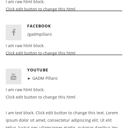
I am raw html block.
Click edit button to change this html
FACEBOOK
/gadmpillaro
I am raw html block.
Click edit button to change this html
YOUTUBE
► GADM Píllaro
I am raw html block.
Click edit button to change this html
I am text block. Click edit button to change this text. Lorem
ipsum dolor sit amet, consectetur adipiscing elit. Ut elit
tellus, luctus nec ullamcorper mattis, pulvinar dapibus leo.