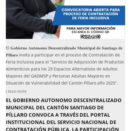
El 𝐆𝐨𝐛𝐢𝐞𝐫𝐧𝐨 𝐀𝐮𝐭𝐨́𝐧𝐨𝐦𝐨 𝐃𝐞𝐬𝐜𝐞𝐧𝐭𝐫𝐚𝐥𝐢𝐳𝐚𝐝𝐨 𝐌𝐮𝐧𝐢𝐜𝐢𝐩𝐚𝐥 𝐝𝐞 𝐒𝐚𝐧𝐭𝐢𝐚𝐠𝐨 𝐝𝐞
𝐏𝐢́𝐥𝐥𝐚𝐫𝐨 invita a participar en el proceso de Contratación de
Feria Inclusiva para el “Servicio de Adquisición de Productos
Alimenticios para los 29 Espacios Alternativos de Adultos
Mayores del GADMSP y Personas Adultas Mayores en
Situación de Vulnerabilidad del Cantón Píllaro año 2025”.
READ MORE
EL GOBIERNO AUTÓNOMO DESCENTRALIZADO
MUNICIPAL DEL CANTÓN SANTIAGO DE
PÍLLARO CONVOCA A TRAVÉS DEL PORTAL
INSTITUCIONAL DEL SERVICIO NACIONAL DE
CONTRATACIÓN PÚBLICA, LA PARTICIPACIÓN