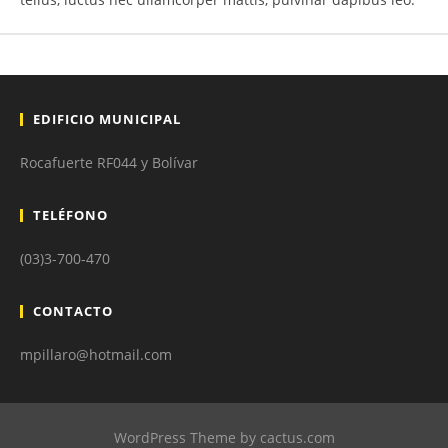
EDIFICIO MUNICIPAL
Rocafuerte RF044 y Bolívar
TELÉFONO
(03)3-700-470
CONTACTO
mpillaro@hotmail.com
WordPress Theme by cactus.com