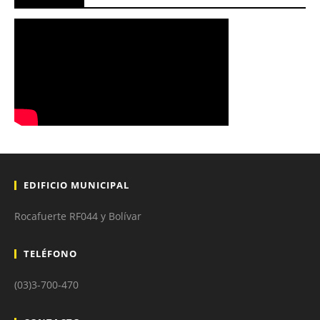
EDIFICIO MUNICIPAL
Rocafuerte RF044 y Bolívar
TELÉFONO
(03)3-700-470