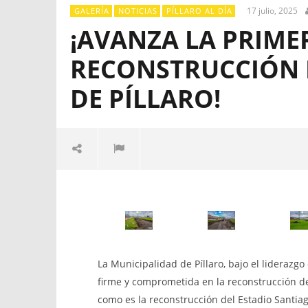
17 julio, 2025
GALERÍA
NOTICIAS
PÍLLARO AL DÍA
¡AVANZA LA PRIME
RECONSTRUCCIÓN 
DE PÍLLARO!
El GOBIE
DESCENTR
CANTÓN S
convoca a 
Institucio
de Contrat
La
Municipalidad de Píllaro, bajo el liderazg
participac
“CONTRA
firme y comprometida en la reconstrucción d
PARA LA 
NOW VIEWING
como es la reconstrucción del Estadio Santiag
DE LA CO