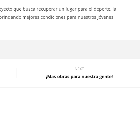
 2026.”
¡Transparencia y participación
oyecto que busca recuperar un lugar para el deporte, la
ciudadana !
, brindando mejores condiciones para nuestros jóvenes,
17
julio,
2025
ALEX
TIGSE
NEXT
¡Más obras para nuestra gente!