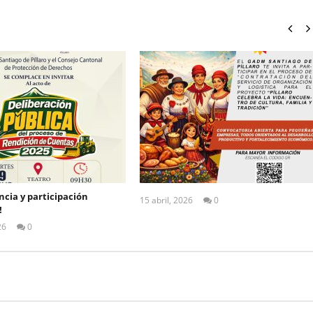
cia y participación
15 abril, 2026
0
!
ALEX
TIGSE
26
0
ALEX
TIGSE