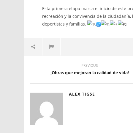
PILLAREÑA
¡Avanza la primera etapa de la
Esta primera etapa marca el inicio de este pr
17
reconstrucción del Estadio Santiago
recreación y la convivencia de la ciudadanía
julio,
de Píllaro!
2025
deportistas y familias.
ALEX
17
TIGSE
julio,
2025
ALEX
TIGSE
PREVIOUS
¡Obras que mejoran la calidad de vida!
ALEX TIGSE