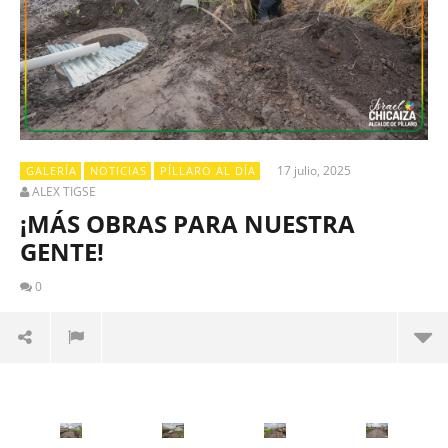
17 julio, 2025
GALERÍA
NOTICIAS
PÍLLARO AL DÍA
ALEX TIGSE
¡MÁS OBRAS PARA NUESTRA
GENTE!
0
El
MU
a t
Con