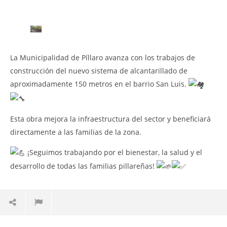
de
EJ
CU
17
juli
202
La
Municipalidad de Píllaro avanza con los trabajos de
A
TIG
construcción del nuevo sistema de alcantarillado de
aproximadamente 150 metros en el barrio San Luis.
NOW VIEWING
¡Más obras para nuestra gente!
Esta obra mejora la infraestructura del sector y beneficiará
17
directamente a las familias de la zona.
julio,
2025
¡Seguimos trabajando por el bienestar, la salud y el
ALEX
TIGSE
desarrollo de todas las familias pillareñas!