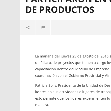
DE PRODUCTOS
Los Líderes Barriales de Píllaro
El GOBIE
participaron en una feria exposición
DESCENTR
de productos
CANTÓN S
convoca a 
La mañana del jueves 25 de agosto del 2016 se 
26
Institucio
agosto,
de Píllaro, de proyectos que tienen a cargo l
2016
de Contrat
admin
capacitación dentro del Módulo de Emprendim
participac
“CONTRA
coordinación con el Gobierno Provincial y Vis
PARA LA 
DE LA CO
Patricia Solís, Presidenta de la Unidad de De
PILLAREÑA
líderes en sus actividades o lugares de trabaj
26
esto permite que los líderes experimenten lo
agosto,
2016
manera.
admin