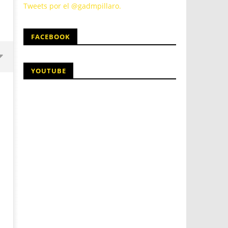
Tweets por el @gadmpillaro.
FACEBOOK
YOUTUBE
26
26
agosto,
agosto,
2016
2016
admin
admin