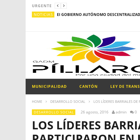
URGENTE
NOTICIAS
MUNICIPALIDAD
CANTÓN
LEY DE TRAN
HOME
DESARROLLO SOCIAL
LOS LÍDERES BARRIALES DE
26 agosto, 2016
admin
0
DESARROLLO SOCIAL
LOS LÍDERES BARRI
PARTICIPARON EN 