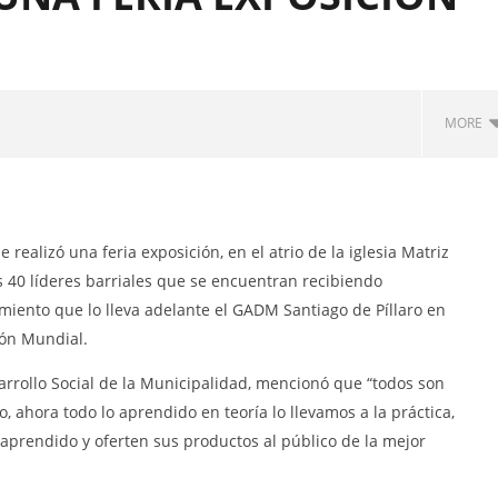
MORE
RNO AUTÓNOMO
ALIZADO MUNICIPAL DEL
ANTIAGO DE PÍLLARO
través del Portal
realizó una feria exposición, en el atrio de la iglesia Matriz
nal del Servicio Nacional
os 40 líderes barriales que se encuentran recibiendo
ación Pública, la
iento que lo lleva adelante el GADM Santiago de Píllaro en
ión para el proceso de
TACIÓN DE UN PROMOTOR
ión Mundial.
EJECUCIÓN DEL PROYECTO
NFRATERNIDAD CULTURAL
sarrollo Social de la Municipalidad, mencionó que “todos son
 2026.”
¡Transparencia y participación
o, ahora todo lo aprendido en teoría lo llevamos a la práctica,
ciudadana !
 aprendido y oferten sus productos al público de la mejor
26
agosto,
2016