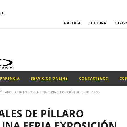
El GOBIERNO AUTÓNOMO DESCENTRALIZADO MUNICIPAL DEL CANTÓN SANTIAGO DE PÍLLARO convoca a través del Portal Institucional del Servicio Nacional de Contratación Pública, la participación para el proceso de “CONTRATACIÓN DE UN PROMOTOR PARA LA EJECUCIÓN DEL PROYECTO DE LA CONFRATERNIDAD CULTURAL PILLAREÑA 2026.”
GALERÍA
CULTURA
TURIS
SPARENCIA
SERVICIOS ONLINE
CONTACTENOS
CC
 PÍLLARO PARTICIPARON EN UNA FERIA EXPOSICIÓN DE PRODUCTOS
ALES DE PÍLLARO
UNA FERIA EXPOSICIÓN