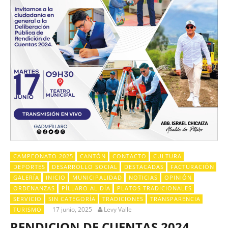
CAMPEONATO 2025
CANTÓN
CONTACTO
CULTURA
DEPORTES
DESARROLLO SOCIAL
DESTACADAS
FACTURACIÓN
GALERÍA
INICIO
MUNICIPALIDAD
NOTICIAS
OPINIÓN
ORDENANZAS
PÍLLARO AL DÍA
PLATOS TRADICIONALES
SERVICIO
SIN CATEGORÍA
TRADICIONES
TRANSPARENCIA
17 junio, 2025
Levy Valle
TURISMO
RENDICION DE CUENTAS 2024