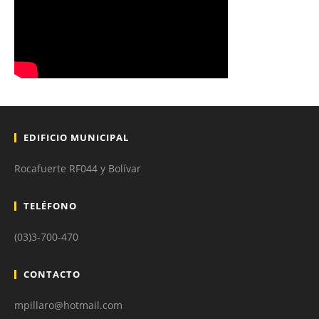
EDIFICIO MUNICIPAL
Rocafuerte RF044 y Bolívar
TELÉFONO
(03)3-700-470
CONTACTO
mpillaro@hotmail.com