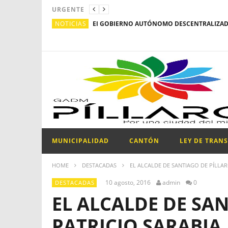
URGENTE
NOTICIAS
MUNICIPALIDAD
CANTÓN
LEY DE TRAN
HOME
DESTACADAS
EL ALCALDE DE SANTIAGO DE PÍLL
10 agosto, 2016
admin
0
DESTACADAS
EL ALCALDE DE SAN
PATRICIO SARABIA