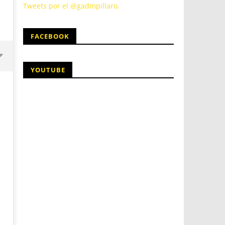
Tweets por el @gadmpillaro.
FACEBOOK
YOUTUBE
10
10
agosto,
agosto,
2016
2016
admin
admin