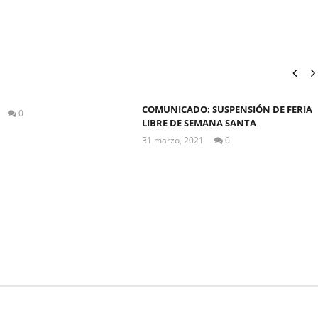
COMUNICADO: SUSPENSIÓN DE FERIA
0
LIBRE DE SEMANA SANTA
Martha
Sigüe
31 marzo, 2021
0
Martha
Sigüe