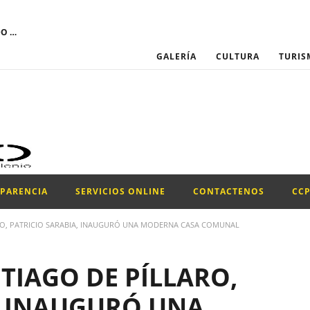
El GOBIERNO AUTÓNOMO DESCENTRALIZADO MUNICIPAL DEL CANTÓN SANTIAGO DE PÍLLARO convoca a través del Portal Institucional del Servicio Nacional de Contratación Pública, la participación para el proceso de “CONTRATACIÓN DE UN PROMOTOR PARA LA EJECUCIÓN DEL PROYECTO DE LA CONFRATERNIDAD CULTURAL PILLAREÑA 2026.”
GALERÍA
CULTURA
TURIS
SPARENCIA
SERVICIOS ONLINE
CONTACTENOS
CC
ARO, PATRICIO SARABIA, INAUGURÓ UNA MODERNA CASA COMUNAL
TIAGO DE PÍLLARO,
, INAUGURÓ UNA