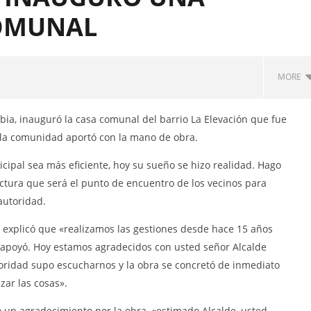
OMUNAL
MORE
RNO AUTÓNOMO
rabia, inauguró la casa comunal del barrio La Elevación que fue
ALIZADO MUNICIPAL DEL
 la comunidad aportó con la mano de obra.
ANTIAGO DE PÍLLARO
través del Portal
ipal sea más eficiente, hoy su sueño se hizo realidad. Hago
nal del Servicio Nacional
ación Pública, la
ctura que será el punto de encuentro de los vecinos para
ión para el proceso de
 autoridad.
TACIÓN DE UN PROMOTOR
EJECUCIÓN DEL PROYECTO
, explicó que «realizamos las gestiones desde hace 15 años
NFRATERNIDAD CULTURAL
apoyó. Hoy estamos agradecidos con usted señor Alcalde
 2026.”
¡Transparencia y participación
oridad supo escucharnos y la obra se concretó de inmediato
ciudadana !
zar las cosas».
10
agosto,
2016
zó un agradecimiento por la obra, «estimado Alcalde, usted