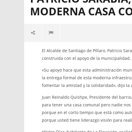
MODERNA CASA C
El Alcalde de Santiago de Píllaro,
El GOBIE
El Alcalde de Santiago de Píllaro, Patricio Sa
Patricio Sarabia, inauguró una
DESCENTR
construida con el apoyo de la municipalidad,
moderna casa comunal
CANTÓN S
convoca a 
10
«Su apoyo hace que esta administración munic
Institucio
agosto,
2016
de Contrat
la entrega formal de esta moderna infraestru
admin
participac
fomentar la amistad y la solidaridad», dijo la
“CONTRA
PARA LA 
Juan Reinaldo Quishpe, Presidente del barrio
DE LA CO
para tener una casa comunal pero nadie nos 
PILLAREÑA
porque en el corto tiempo que está como aut
10
agosto,
porque usted tiene liderazgo visión para reali
2016
admin
Héctor Díaz, habitante de La Elevación, reali