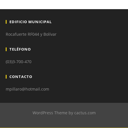
EDIFICIO MUNICIPAL
Rocafuerte RF044 y Bolívar
TELÉFONO
(03)3-700-470
CONTACTO
mpillaro@hotmail.com
WordPress Theme by cactus.com