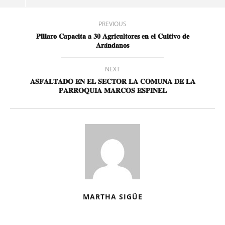
PREVIOUS
𝐏𝐢́𝐥𝐥𝐚𝐫𝐨 𝐂𝐚𝐩𝐚𝐜𝐢𝐭𝐚 𝐚 𝟑𝟎 𝐀𝐠𝐫𝐢𝐜𝐮𝐥𝐭𝐨𝐫𝐞𝐬 𝐞𝐧 𝐞𝐥 𝐂𝐮𝐥𝐭𝐢𝐯𝐨 𝐝𝐞
𝐀𝐫𝐚́𝐧𝐝𝐚𝐧𝐨𝐬
NEXT
𝐀𝐒𝐅𝐀𝐋𝐓𝐀𝐃𝐎 𝐄𝐍 𝐄𝐋 𝐒𝐄𝐂𝐓𝐎𝐑 𝐋𝐀 𝐂𝐎𝐌𝐔𝐍𝐀 𝐃𝐄 𝐋𝐀
𝐏𝐀𝐑𝐑𝐎𝐐𝐔𝐈𝐀 𝐌𝐀𝐑𝐂𝐎𝐒 𝐄𝐒𝐏𝐈𝐍𝐄𝐋
MARTHA SIGÜE