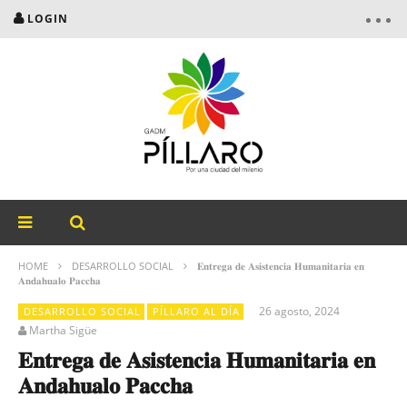
LOGIN
HOME
DESARROLLO SOCIAL
𝐄𝐧𝐭𝐫𝐞𝐠𝐚 𝐝𝐞 𝐀𝐬𝐢𝐬𝐭𝐞𝐧𝐜𝐢𝐚 𝐇𝐮𝐦𝐚𝐧𝐢𝐭𝐚𝐫𝐢𝐚 𝐞𝐧
𝐀𝐧𝐝𝐚𝐡𝐮𝐚𝐥𝐨 𝐏𝐚𝐜𝐜𝐡𝐚
26 agosto, 2024
DESARROLLO SOCIAL
PÍLLARO AL DÍA
Martha Sigüe
𝐄𝐧𝐭𝐫𝐞𝐠𝐚 𝐝𝐞 𝐀𝐬𝐢𝐬𝐭𝐞𝐧𝐜𝐢𝐚 𝐇𝐮𝐦𝐚𝐧𝐢𝐭𝐚𝐫𝐢𝐚 𝐞𝐧
𝐀𝐧𝐝𝐚𝐡𝐮𝐚𝐥𝐨 𝐏𝐚𝐜𝐜𝐡𝐚