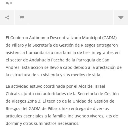
0
𝐄𝐧𝐭𝐫𝐞𝐠𝐚 𝐝𝐞 𝐀𝐬𝐢𝐬𝐭𝐞𝐧𝐜𝐢𝐚 𝐇𝐮𝐦𝐚𝐧𝐢𝐭𝐚𝐫𝐢𝐚 𝐞𝐧 𝐀𝐧𝐝𝐚𝐡𝐮𝐚𝐥𝐨 𝐏𝐚𝐜𝐜𝐡𝐚
El
MU
El Gobierno Autónomo Descentralizado Municipal (GADM)
26
a t
agosto,
de Píllaro y la Secretaría de Gestión de Riesgos entregaron
2024
Con
Martha
asistencia humanitaria a una familia de tres integrantes en
de
Sigüe
EJ
el sector de Andahualo Paccha de la Parroquia de San
CU
Andrés. Esta acción se llevó a cabo debido a la afectación de
26
la estructura de su vivienda y sus medios de vida.
ago
202
M
La actividad estuvo coordinada por el Alcalde, Israel
Sig
Chicaiza, junto con autoridades de la Secretaría de Gestión
de Riesgos Zona 3. El técnico de la Unidad de Gestión de
Riesgos del GADM de Píllaro, hizo entrega de diversos
artículos esenciales a la familia, incluyendo víveres, kits de
dormir y otros suministros necesarios.