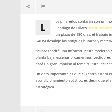
Paisajes Rurales de Píllaro
El GOBIE
os pillareños contarán con un mo
L
DESCENTR
12
Santiago de Píllaro,
‪#‎
PatricioSarab
CANTÓN S
mayo,
2016
un plazo de 150 días, el trabajo 
convoca a 
admin
Institucio
GADM desaloje las antiguas butacas y materi
de Contrat
participac
“Pillaro tendrá una infraestructura moderna
“CONTRA
planta baja, escenario, camerinos, vestidores 
PARA LA 
DE LA CO
dará un gran impulso al tema cultural del cant
PILLAREÑA
Un dato importante es que el Teatro estará 
12
mayo,
acondicionamiento acústico, es decir que el 
2016
admin
estratégica.