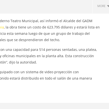
MORE
RNO AUTÓNOMO
derno Teatro Municipal, así informó el Alcalde del GADM
ALIZADO MUNICIPAL DEL
ia‬
, la obra tiene un costo de 623.795 dólares y estará lista en
ANTIAGO DE PÍLLARO
inicia esta semana luego de que un grupo de trabajo del
través del Portal
nal del Servicio Nacional
ales que se desprendieron del techo.
ación Pública, la
ión para el proceso de
 con una capacidad para 514 pe
rsonas sentadas, una platea,
TACIÓN DE UN PROMOTOR
y oficinas municipales en la planta alta. Esta construcción
EJECUCIÓN DEL PROYECTO
NFRATERNIDAD CULTURAL
ón”, dijo la autoridad.
 2026.”
¡Transparencia y participación
equipado con un sistema de video proyección con
ciudadana !
sonido estará distribuido en todo el salón de una manera
12
mayo,
2016
admin