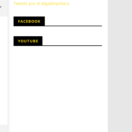
Tweets por el @gadmpillaro.
FACEBOOK
YOUTUBE
12
12
mayo,
mayo,
2016
2016
admin
admin