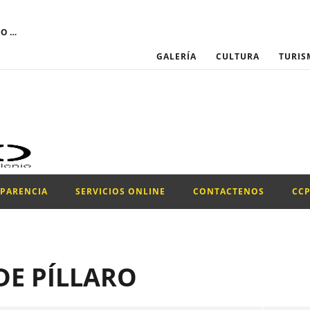
El GOBIERNO AUTÓNOMO DESCENTRALIZADO MUNICIPAL DEL CANTÓN SANTIAGO DE PÍLLARO convoca a través del Portal Institucional del Servicio Nacional de Contratación Pública, la participación para el proceso de “CONTRATACIÓN DE UN PROMOTOR PARA LA EJECUCIÓN DEL PROYECTO DE LA CONFRATERNIDAD CULTURAL PILLAREÑA 2026.”
GALERÍA
CULTURA
TURIS
SPARENCIA
SERVICIOS ONLINE
CONTACTENOS
CC
DE PÍLLARO