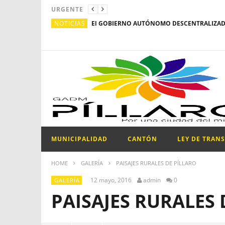
URGENTE
NOTICIAS
MUNICIPALIDAD
CANTÓN
LEY DE TRAN
HOME
GALERÍA
PAISAJES RURALES DE PÍLLARO
12 mayo, 2016
admin
0
GALERÍA
PAISAJES RURALES 