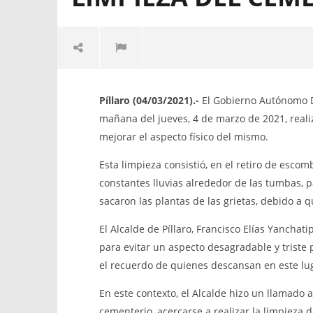
EL GADM SANTIAGO DE PÍLLARO
El GOBIE
REALIZÓ LA LIMPIEZA DEL
DESCENTR
Píllaro (04/03/2021).-
El Gobierno Autónomo De
CEMENTERIO CENTRAL
CANTÓN S
mañana del jueves, 4 de marzo de 2021, realiz
convoca a 
5
mejorar el aspecto físico del mismo.
Institucio
marzo,
2021
de Contrat
Martha
Esta limpieza consistió, en el retiro de esc
participac
Sigüe
“CONTRA
constantes lluvias alrededor de las tumbas, p
PARA LA 
sacaron las plantas de las grietas, debido a 
DE LA CO
PILLAREÑA
El Alcalde de Píllaro, Francisco Elías Yancha
5
para evitar un aspecto desagradable y triste 
marzo,
2021
el recuerdo de quienes descansan en este lu
Martha
Sigüe
En este contexto, el Alcalde hizo un llamado 
cementerio, acercarse a realizar la limpieza 