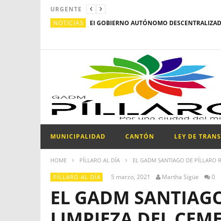
URGENTE
NOTICIAS
MUNICIPALIDAD
CANTÓN
LEY DE TRAN
HOME
PÍLLARO AL DÍA
EL GADM SANTIAGO DE PÍLLARO R
5 marzo, 2021
Martha Sigüe
0
PÍLLARO AL DÍA
EL GADM SANTIAGO
LIMPIEZA DEL CEM