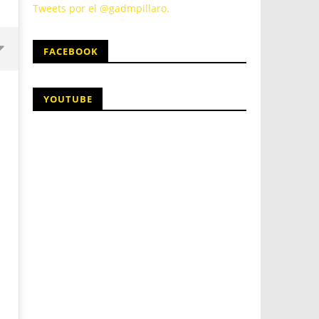
Tweets por el @gadmpillaro.
FACEBOOK
YOUTUBE
5
5
marzo,
marzo,
2021
2021
Martha
Martha
Sigüe
Sigüe