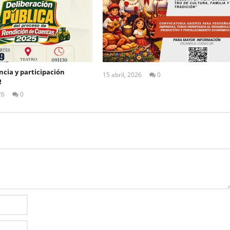
cia y participación
15 abril, 2026
0
!
ALEX
TIGSE
26
0
ALEX
TIGSE