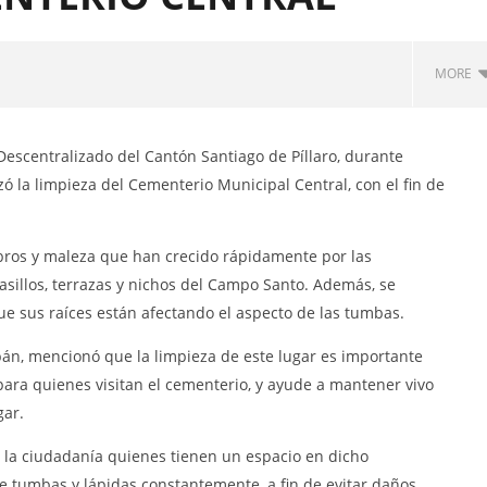
MORE
RNO AUTÓNOMO
ALIZADO MUNICIPAL DEL
scentralizado del Cantón Santiago de Píllaro, durante
ANTIAGO DE PÍLLARO
ó la limpieza del Cementerio Municipal Central, con el fin de
través del Portal
nal del Servicio Nacional
ación Pública, la
ombros y maleza que han crecido rápidamente por las
ión para el proceso de
TACIÓN DE UN PROMOTOR
asillos, terrazas y nichos del Campo Santo. Además, se
EJECUCIÓN DEL PROYECTO
que sus raíces están afectando el aspecto de las tumbas.
NFRATERNIDAD CULTURAL
 2026.”
¡Transparencia y participación
tipán, mencionó que la limpieza de este lugar es importante
ciudadana !
para quienes visitan el cementerio, y ayude a mantener vivo
5
gar.
marzo,
2021
Martha
a la ciudadanía quienes tienen un espacio en dicho
Sigüe
de tumbas y lápidas constantemente, a fin de evitar daños