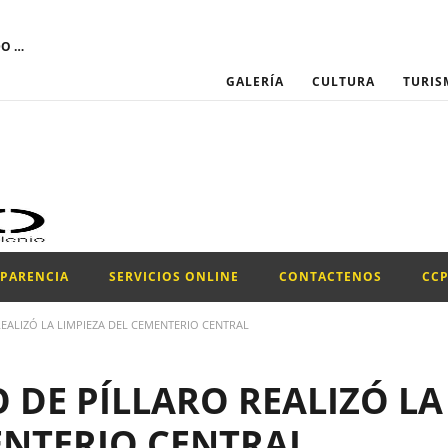
El GOBIERNO AUTÓNOMO DESCENTRALIZADO MUNICIPAL DEL CANTÓN SANTIAGO DE PÍLLARO convoca a través del Portal Institucional del Servicio Nacional de Contratación Pública, la participación para el proceso de “CONTRATACIÓN DE UN PROMOTOR PARA LA EJECUCIÓN DEL PROYECTO DE LA CONFRATERNIDAD CULTURAL PILLAREÑA 2026.”
GALERÍA
CULTURA
TURIS
SPARENCIA
SERVICIOS ONLINE
CONTACTENOS
CC
EALIZÓ LA LIMPIEZA DEL CEMENTERIO CENTRAL
 DE PÍLLARO REALIZÓ LA
ENTERIO CENTRAL