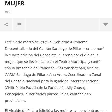
MUJER
0
EL GADM SANTIAGO DE PÍLLARO CELEBRÓ EL 4TO
El
CHOCOLATE PILLAREÑO POR EL DÍA DE LA MUJER
MU
Este 12 de marzo de 2021, el Gobierno Autónomo
a t
13
Descentralizado del Cantón Santiago de Píllaro conmemoró
Con
marzo,
la cuarta edición del Chocolate Pillareño por el día de la
2021
de
Martha
EJ
mujer, que se llevó a cabo en el Teatro Municipal y contó
Sigüe
CU
con la presencia de Francisco Elías Yanchatipán, alcalde
13
GADM Santiago de Píllaro, Ana Arcos, Coordinadora Zonal
mar
202
del Consejo Nacional para la Igualdad intergeneracional
M
Sig
(CNII), Pablo Poveda de la Fundación Ally Causay,
Concejales, autoridades parroquiales, cantonales y
provinciales.
El Alcalde de Píllaro felicitó a las mujeres y mencionó que en