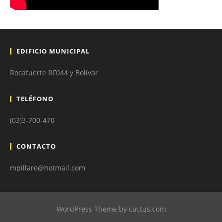
EDIFICIO MUNICIPAL
Rocafuerte RF044 y Bolívar
TELÉFONO
(03)3-700-470
CONTACTO
mpillaro@hotmail.com
WordPress Theme by cactus.com