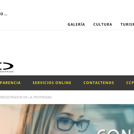
El GOBIERNO AUTÓNOMO DESCENTRALIZADO MUNICIPAL DEL CANTÓN SANTIAGO DE PÍLLARO convoca a través del Portal Institucional del Servicio Nacional de Contratación Pública, la participación para el proceso de “CONTRATACIÓN DE UN PROMOTOR PARA LA EJECUCIÓN DEL PROYECTO DE LA CONFRATERNIDAD CULTURAL PILLAREÑA 2026.”
GALERÍA
CULTURA
TURIS
SPARENCIA
SERVICIOS ONLINE
CONTACTENOS
CC
 REGISTRADOR DE LA PROPIEDAD