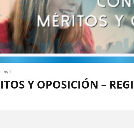
e
0
TOS Y OPOSICIÓN – REG