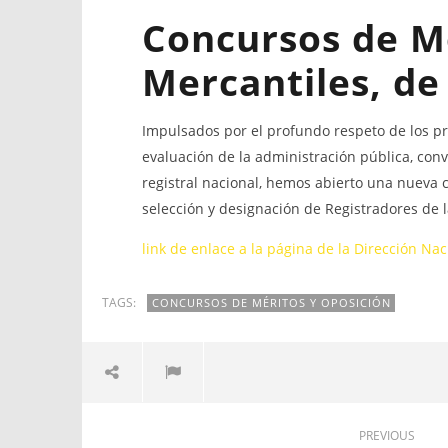
Concursos de Mé
Mercantiles, de
Impulsados por el profundo respeto de los pr
evaluación de la administración pública, con
NOW VIEWING
registral nacional, hemos abierto una nueva 
selección y designación de Registradores de 
CONCURSO DE MÉRITOS Y OPOSICIÓN – REGISTRA
DE LA PROPIEDAD
link de enlace a la página de la Dirección Na
11
junio,
2020
Levy
TAGS:
CONCURSOS DE MÉRITOS Y OPOSICIÓN
Valle
PREVIOUS