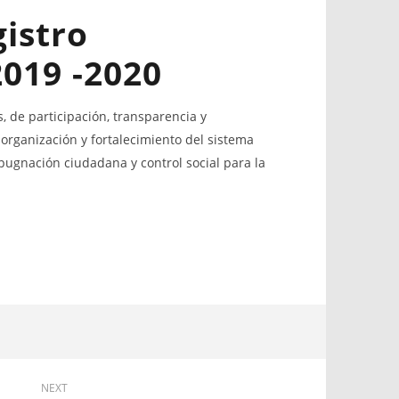
istro
2019 -2020
 de participación, transparencia y
organización y fortalecimiento del sistema
pugnación ciudadana y control social para la
nsparencia y participación ciudadana !
11
junio,
2020
,
Levy
0
Valle
vy
NEXT