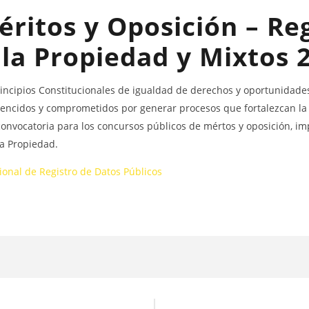
El GOBIERNO AUTÓNOMO DESCENTRALIZADO
ritos y Oposición – Reg
MUNICIPAL DEL CANTÓN SANTIAGO DE PÍLLARO
convoca a través del Portal Institucional del Servicio
Nacional de Contratación Pública, la participación
 la Propiedad y Mixtos 
para el proceso de “CONTRATACIÓN DE UN
PROMOTOR PARA LA EJECUCIÓN DEL PROYECTO DE LA
CONFRATERNIDAD CULTURAL PILLAREÑA 2026.”
incipios Constitucionales de igualdad de derechos y oportunidades,
11
vencidos y comprometidos por generar procesos que fortalezcan la 
junio,
2020
convocatoria para los concursos públicos de mértos y oposición, im
Levy
Valle
la Propiedad.
DOR
cional de Registro de Datos Públicos
¡Tra
11
junio
202
Le
Valle