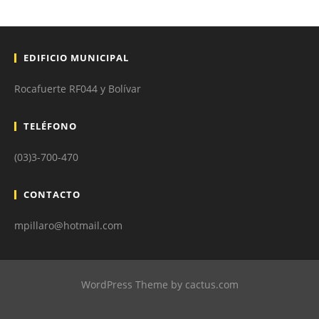
EDIFICIO MUNICIPAL
Rocafuerte RF044 y Bolívar
TELÉFONO
(03)3-700-470
CONTACTO
mpillaro@hotmail.com
WordPress Theme by cactus.com