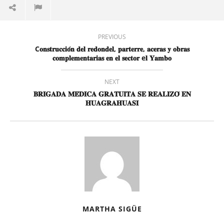
PREVIOUS
C𝐨𝐧𝐬𝐭𝐫𝐮𝐜𝐜𝐢𝐨́𝐧 𝐝𝐞𝐥 𝐫𝐞𝐝𝐨𝐧𝐝𝐞𝐥, 𝐩𝐚𝐫𝐭𝐞𝐫𝐫𝐞, 𝐚𝐜𝐞𝐫𝐚𝐬 𝐲 𝐨𝐛𝐫𝐚𝐬
𝐜𝐨𝐦𝐩𝐥𝐞𝐦𝐞𝐧𝐭𝐚𝐫𝐢𝐚𝐬 𝐞𝐧 𝐞𝐥 𝐬𝐞𝐜𝐭𝐨𝐫 e𝐥 𝐘𝐚𝐦𝐛𝐨
NEXT
𝐁𝐑𝐈𝐆𝐀𝐃𝐀 𝐌𝐄́𝐃𝐈𝐂𝐀 𝐆𝐑𝐀𝐓𝐔𝐈𝐓𝐀 𝐒𝐄 𝐑𝐄𝐀𝐋𝐈𝐙𝐎́ 𝐄𝐍
𝐇𝐔𝐀𝐆𝐑𝐀𝐇𝐔𝐀𝐒𝐈
MARTHA SIGÜE