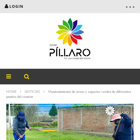
LOGIN
HOME
NOTICIAS
M𝐚𝐧𝐭𝐞𝐧𝐢𝐦𝐢𝐞𝐧𝐭𝐨 𝐝𝐞 𝐚́𝐫𝐞𝐚𝐬 𝐲 𝐞𝐬𝐩𝐚𝐜𝐢𝐨𝐬 𝐯𝐞𝐫𝐝𝐞𝐬 𝐝𝐞 𝐝𝐢𝐟𝐞𝐫𝐞𝐧𝐭𝐞𝐬
𝐩𝐮𝐧𝐭𝐨𝐬 𝐝𝐞𝐥 𝐜𝐚𝐧𝐭𝐨́𝐧