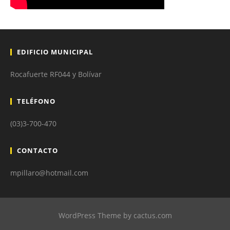
EDIFICIO MUNICIPAL
Rocafuerte RF044 y Bolívar
TELÉFONO
(03)3-700-470
CONTACTO
mpillaro@hotmail.com
WordPress Theme by cactus.com