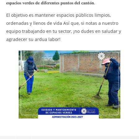
𝐞𝐬𝐩𝐚𝐜𝐢𝐨𝐬 𝐯𝐞𝐫𝐝𝐞𝐬 𝐝𝐞 𝐝𝐢𝐟𝐞𝐫𝐞𝐧𝐭𝐞𝐬 𝐩𝐮𝐧𝐭𝐨𝐬 𝐝𝐞𝐥 𝐜𝐚𝐧𝐭𝐨́𝐧.
de
EJ
El objetivo es mantener espacios públicos limpios,
CU
ordenadas y llenos de vida Así que, si notas a nuestro
23
ago
equipo trabajando en tu sector, ¡no dudes en saludar y
202
M
agradecer su ardua labor!
Sig
NOW VIEWING
M𝐚𝐧𝐭𝐞𝐧𝐢𝐦𝐢𝐞𝐧𝐭𝐨 𝐝𝐞 𝐚́𝐫𝐞𝐚𝐬 𝐲 𝐞𝐬𝐩𝐚𝐜𝐢𝐨𝐬 𝐯𝐞𝐫𝐝𝐞𝐬 𝐝𝐞 𝐝𝐢𝐟𝐞𝐫𝐞𝐧𝐭𝐞𝐬 𝐩𝐮𝐧𝐭𝐨𝐬
𝐝𝐞𝐥 𝐜𝐚𝐧𝐭𝐨́𝐧
23
agosto,
2024
Martha
Sigüe