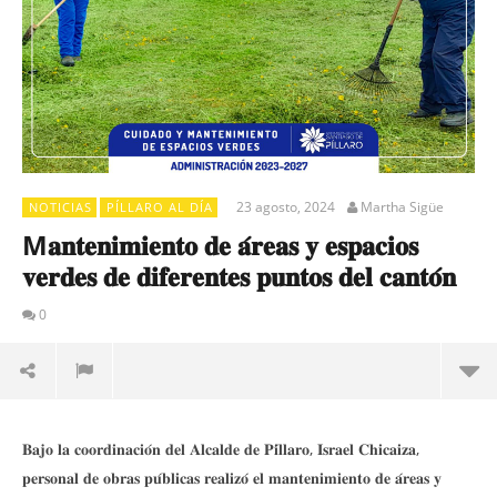
23 agosto, 2024
Martha Sigüe
NOTICIAS
PÍLLARO AL DÍA
M𝐚𝐧𝐭𝐞𝐧𝐢𝐦𝐢𝐞𝐧𝐭𝐨 𝐝𝐞 𝐚́𝐫𝐞𝐚𝐬 𝐲 𝐞𝐬𝐩𝐚𝐜𝐢𝐨𝐬
𝐯𝐞𝐫𝐝𝐞𝐬 𝐝𝐞 𝐝𝐢𝐟𝐞𝐫𝐞𝐧𝐭𝐞𝐬 𝐩𝐮𝐧𝐭𝐨𝐬 𝐝𝐞𝐥 𝐜𝐚𝐧𝐭𝐨́𝐧
0
El
MU
𝐁𝐚𝐣𝐨 𝐥𝐚 𝐜𝐨𝐨𝐫𝐝𝐢𝐧𝐚𝐜𝐢𝐨́𝐧 𝐝𝐞𝐥 𝐀𝐥𝐜𝐚𝐥𝐝𝐞 𝐝𝐞 𝐏𝐢́𝐥𝐥𝐚𝐫𝐨, 𝐈𝐬𝐫𝐚𝐞𝐥 𝐂𝐡𝐢𝐜𝐚𝐢𝐳𝐚,
a t
𝐩𝐞𝐫𝐬𝐨𝐧𝐚𝐥 𝐝𝐞 𝐨𝐛𝐫𝐚𝐬 𝐩𝐮́𝐛𝐥𝐢𝐜𝐚𝐬 𝐫𝐞𝐚𝐥𝐢𝐳𝐨́ 𝐞𝐥 𝐦𝐚𝐧𝐭𝐞𝐧𝐢𝐦𝐢𝐞𝐧𝐭𝐨 𝐝𝐞 𝐚́𝐫𝐞𝐚𝐬 𝐲
Con