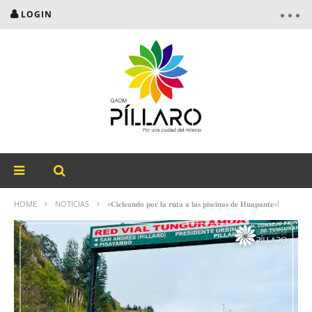
LOGIN
HOME
NOTICIAS
«𝐂𝐢𝐜𝐥𝐞𝐚𝐧𝐝𝐨 𝐩𝐨𝐫 𝐥𝐚 𝐫𝐮𝐭𝐚 𝐚 𝐥𝐚𝐬 𝐩𝐢𝐬𝐜𝐢𝐧𝐚𝐬 𝐝𝐞 𝐇𝐮𝐚𝐩𝐚𝐧𝐭𝐞»!