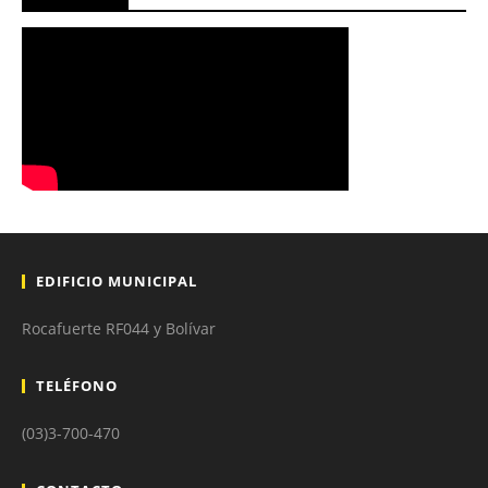
EDIFICIO MUNICIPAL
Rocafuerte RF044 y Bolívar
TELÉFONO
(03)3-700-470