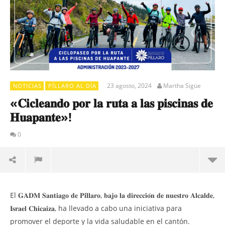
23 agosto, 2024
Martha Sigüe
NOTICIAS
PÍLLARO AL DÍA
«𝐂𝐢𝐜𝐥𝐞𝐚𝐧𝐝𝐨 𝐩𝐨𝐫 𝐥𝐚 𝐫𝐮𝐭𝐚 𝐚 𝐥𝐚𝐬 𝐩𝐢𝐬𝐜𝐢𝐧𝐚𝐬 𝐝𝐞
𝐇𝐮𝐚𝐩𝐚𝐧𝐭𝐞»!
0
El
MU
El 𝐆𝐀𝐃𝐌 𝐒𝐚𝐧𝐭𝐢𝐚𝐠𝐨 𝐝𝐞 𝐏𝐢́𝐥𝐥𝐚𝐫𝐨, 𝐛𝐚𝐣𝐨 𝐥𝐚 𝐝𝐢𝐫𝐞𝐜𝐜𝐢𝐨́𝐧 𝐝𝐞 𝐧𝐮𝐞𝐬𝐭𝐫𝐨 𝐀𝐥𝐜𝐚𝐥𝐝𝐞,
a t
𝐈𝐬𝐫𝐚𝐞𝐥 𝐂𝐡𝐢𝐜𝐚𝐢𝐳𝐚, ha llevado a cabo una iniciativa para
Con
promover el deporte y la vida saludable en el cantón.
de