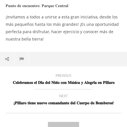
𝐏𝐮𝐧𝐭𝐨 𝐝𝐞 𝐞𝐧𝐜𝐮𝐞𝐧𝐭𝐫𝐨: 𝐏𝐚𝐫𝐪𝐮𝐞 𝐂𝐞𝐧𝐭𝐫𝐚𝐥
¡Invitamos a todos a unirse a esta gran iniciativa, desde los
más pequeños hasta los más grandes! ¡Es una oportunidad
perfecta para disfrutar, hacer ejercicio y conocer más de
nuestra bella tierra!
PREVIOUS
𝐂𝐞𝐥𝐞𝐛𝐫𝐚𝐦𝐨𝐬 𝐞𝐥 𝐃𝐢́𝐚 𝐝𝐞𝐥 𝐍𝐢𝐧̃𝐨 𝐜𝐨𝐧 𝐌𝐮́𝐬𝐢𝐜𝐚 𝐲 𝐀𝐥𝐞𝐠𝐫𝐢́𝐚 𝐞𝐧 𝐏𝐢́𝐥𝐥𝐚𝐫𝐨
NEXT
¡𝐏𝐢́𝐥𝐥𝐚𝐫𝐨 𝐭𝐢𝐞𝐧𝐞 𝐧𝐮𝐞𝐯𝐨 𝐜𝐨𝐦𝐚𝐧𝐝𝐚𝐧𝐭𝐞 𝐝𝐞𝐥 𝐂𝐮𝐞𝐫𝐩𝐨 𝐝𝐞 𝐁𝐨𝐦𝐛𝐞𝐫𝐨𝐬!