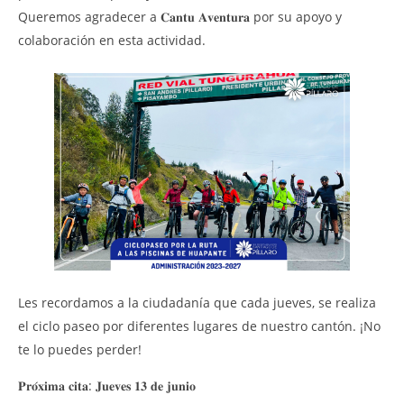
EJ
Queremos agradecer a 𝐂𝐚𝐧𝐭𝐮 𝐀𝐯𝐞𝐧𝐭𝐮𝐫𝐚 por su apoyo y
CU
colaboración en esta actividad.
23
ago
202
M
Sig
NOW VIEWING
«𝐂𝐢𝐜𝐥𝐞𝐚𝐧𝐝𝐨 𝐩𝐨𝐫 𝐥𝐚 𝐫𝐮𝐭𝐚 𝐚 𝐥𝐚𝐬 𝐩𝐢𝐬𝐜𝐢𝐧𝐚𝐬 𝐝𝐞 𝐇𝐮𝐚𝐩𝐚𝐧𝐭𝐞»!
23
agosto,
2024
Martha
Sigüe
Les recordamos a la ciudadanía que cada jueves, se realiza
el ciclo paseo por diferentes lugares de nuestro cantón. ¡No
te lo puedes perder!
𝐏𝐫𝐨́𝐱𝐢𝐦𝐚 𝐜𝐢𝐭𝐚: 𝐉𝐮𝐞𝐯𝐞𝐬 𝟏𝟑 𝐝𝐞 𝐣𝐮𝐧𝐢𝐨